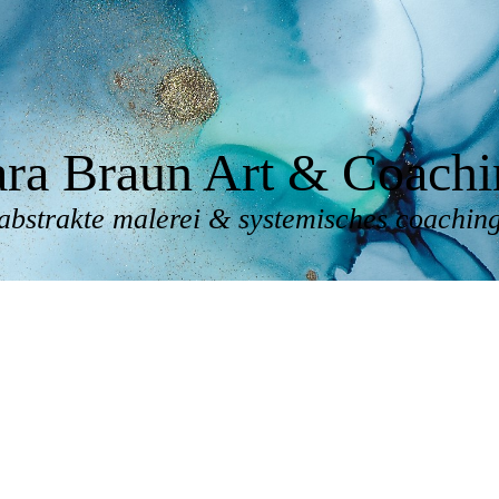
ara Braun Art & Coachi
abstrakte malerei & systemisches coachin