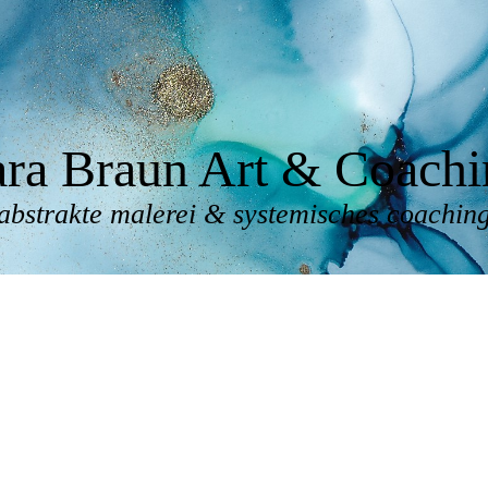
ara Braun Art & Coachi
abstrakte malerei & systemisches coachin